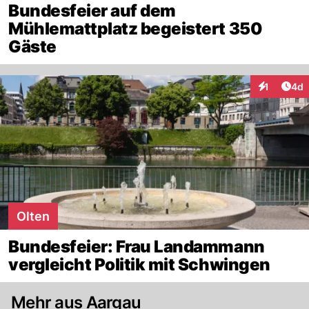
Bundesfeier auf dem
Mühlemattplatz begeistert 350
Gäste
Arti
1
4d
Interaktion
Olten
Bundesfeier: Frau Landammann
vergleicht Politik mit Schwingen
Mehr aus Aargau