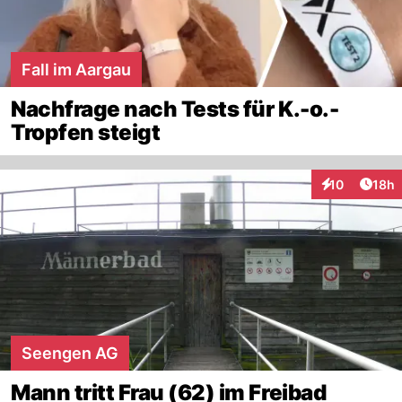
Fall im Aargau
Nachfrage nach Tests für K.-o.-
Tropfen steigt
Artik
10
18h
Interaktionen
Seengen AG
Mann tritt Frau (62) im Freibad