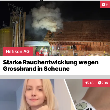
Art
7'
Hilfikon AG
Starke Rauchentwicklung wegen
Grossbrand in Scheune
Artik
218
20h
Interaktionen