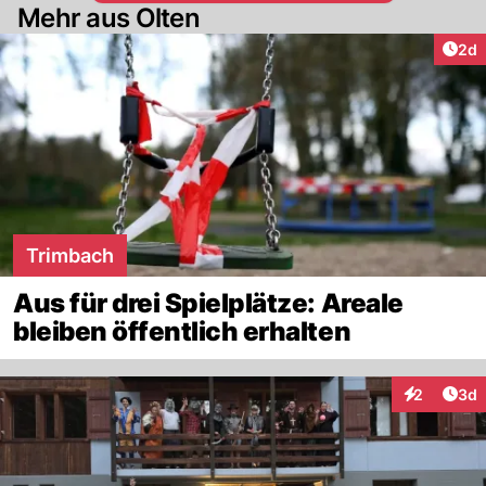
Mehr aus Olten
Arti
2d
Trimbach
Aus für drei Spielplätze: Areale
bleiben öffentlich erhalten
Arti
2
3d
Interaktion