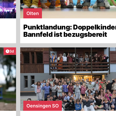
Olten
Punktlandung: Doppelkinde
Bannfeld ist bezugsbereit
Artikel veröffentlicht:
3d
Oensingen SO