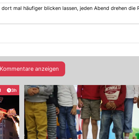
ich dort mal häufiger blicken lassen, jeden Abend drehen die 
e Kommentare anzeigen
Artikel veröffentlicht:
1
3h
teraktionen