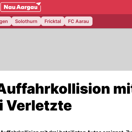
NAU.ch
ngen
Solothurn
Fricktal
FC Aarau
uffahrkollision mi
i Verletzte