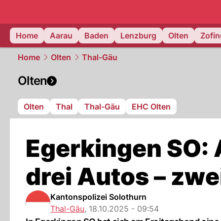
mittelland.
Home
Aarau
Baden
Lenzburg
Olten
Zofi
Home
Olten
Thal-Gäu
Olten
Olten
Thal
Thal-Gäu
EHC Olten
Egerkingen SO: A
drei Autos – zwe
Kantonspolizei Solothurn
Thal-Gäu
,
18.10.2025 - 09:54