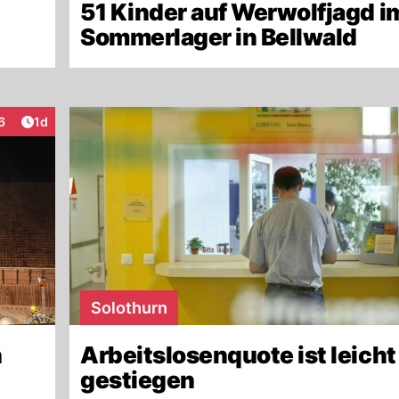
51 Kinder auf Werwolfjagd i
Sommerlager in Bellwald
Artikel veröffentlicht:
6
1d
teraktionen
Solothurn
n
Arbeitslosenquote ist leicht
gestiegen