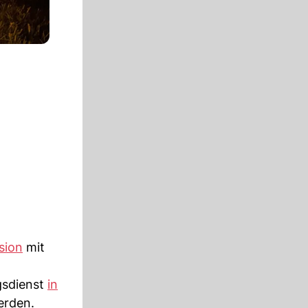
ision
mit
gsdienst
in
erden.