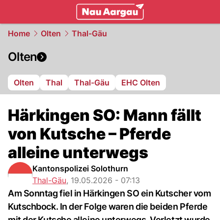
mittelland.
NAU.ch
Home
Olten
Thal-Gäu
Olten
Olten
Thal
Thal-Gäu
EHC Olten
Härkingen SO: Mann fällt
von Kutsche – Pferde
alleine unterwegs
Kantonspolizei Solothurn
Thal-Gäu
,
19.05.2026 - 07:13
Am Sonntag fiel in Härkingen SO ein Kutscher vom
Kutschbock. In der Folge waren die beiden Pferde
mit der Kutsche alleine unterwegs. Verletzt wurde