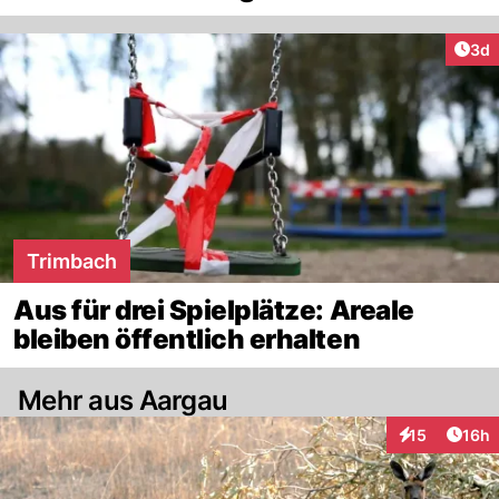
Arti
3d
Trimbach
Aus für drei Spielplätze: Areale
bleiben öffentlich erhalten
Mehr aus Aargau
Artik
15
16h
Interaktionen