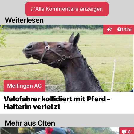
Alle Kommentare anzeigen
Weiterlesen
Artike
7
132d
Interaktionen
Mellingen AG
Velofahrer kollidiert mit Pferd –
Halterin verletzt
Mehr aus Olten
Arti
18'