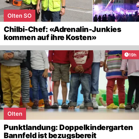
Olten SO
Chilbi-Chef: «Adrenalin-Junkies
kommen auf ihre Kosten»
Artik
19h
Olten
Punktlandung: Doppelkindergarten
Bannfeld ist bezugsbereit