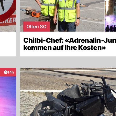
Olten SO
Chilbi-Chef: «Adrenalin-Ju
kommen auf ihre Kosten»
Artikel veröffentlicht:
14h
raktionen