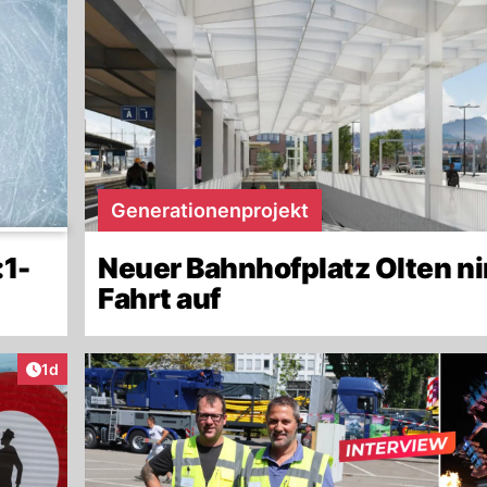
Generationenprojekt
:1-
Neuer Bahnhofplatz Olten n
Fahrt auf
Artikel veröffentlicht:
1d