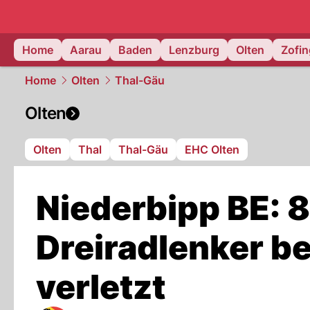
mittelland.
Home
Aarau
Baden
Lenzburg
Olten
Zofi
Home
Olten
Thal-Gäu
Olten
Olten
Thal
Thal-Gäu
EHC Olten
Niederbipp BE: 8
Dreiradlenker be
verletzt