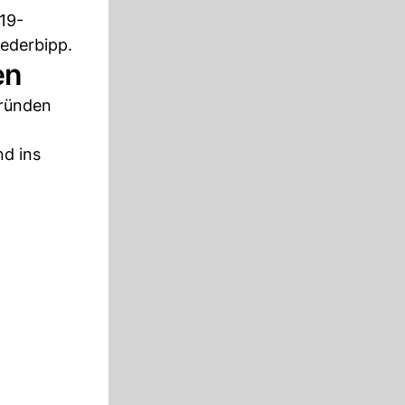
19-
iederbipp.
en
Gründen
nd ins