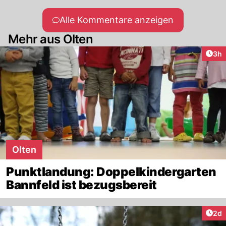
Alle Kommentare anzeigen
Mehr aus Olten
Arti
3h
Olten
Punktlandung: Doppelkindergarten
Bannfeld ist bezugsbereit
Arti
2d