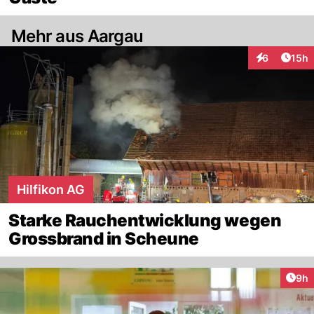
Mehr aus Aargau
Artik
6
15h
Interaktione
Hilfikon AG
Starke Rauchentwicklung wegen
Grossbrand in Scheune
Arti
9h