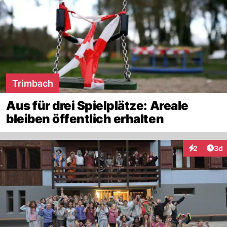
Trimbach
Aus für drei Spielplätze: Areale
bleiben öffentlich erhalten
Arti
2
3d
Interaktion