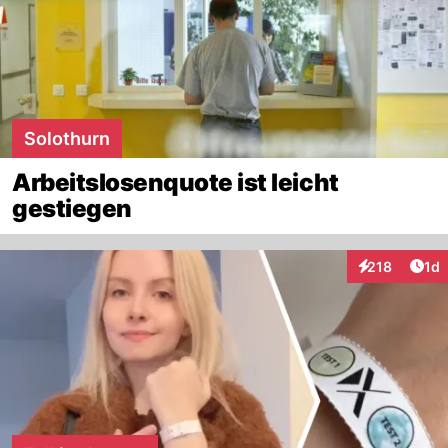
Solothurn
Arbeitslosenquote ist leicht
gestiegen
Art
218
1d
Interaktionen