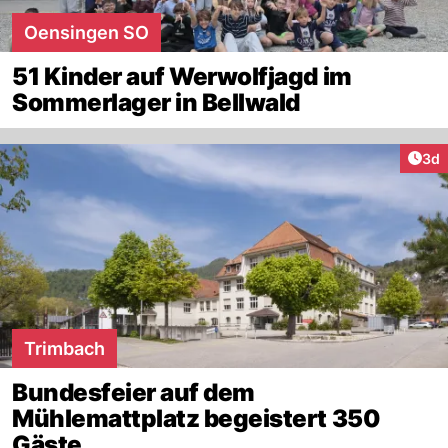
Oensingen SO
51 Kinder auf Werwolfjagd im
Sommerlager in Bellwald
Arti
3d
Trimbach
Bundesfeier auf dem
Mühlemattplatz begeistert 350
Gäste