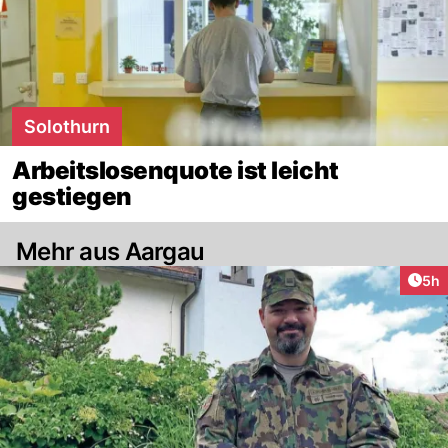
Solothurn
Arbeitslosenquote ist leicht
gestiegen
Mehr aus Aargau
Arti
5h