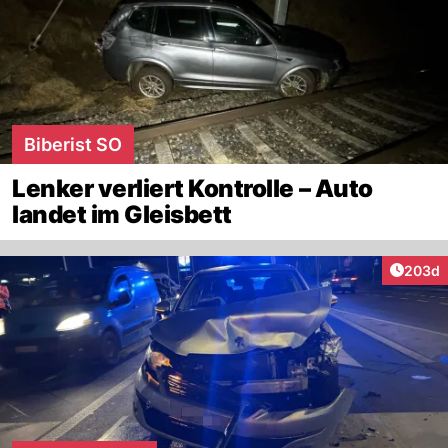
Biberist SO
Lenker verliert Kontrolle – Auto
landet im Gleisbett
Artikel
203d