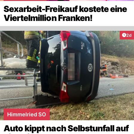
Sexarbeit-Freikauf kostete eine
Viertelmillion Franken!
Arti
2d
Himmelried SO
Auto kippt nach Selbstunfall auf