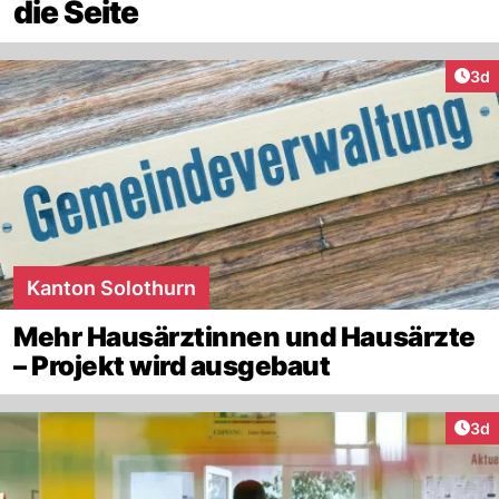
die Seite
Arti
3d
Kanton Solothurn
Mehr Hausärztinnen und Hausärzte
– Projekt wird ausgebaut
Arti
3d