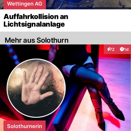
Wettingen AG
Auffahrkollision an
Lichtsignalanlage
Mehr aus Solothurn
Art
72
1d
Interaktione
Solothurnerin