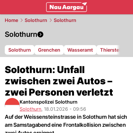
mittelland.
NAU.ch
Home
Solothurn
Solothurn
Solothurn
Solothurn
Grenchen
Wasseramt
Thierstein
F
Solothurn: Unfall
zwischen zwei Autos –
zwei Personen verletzt
Kantonspolizei Solothurn
Solothurn
,
18.01.2026 - 09:56
Auf der Weissensteinstrasse in Solothurn hat sich
am Samstagabend eine Frontalkollision zwischen
zwei Autos ereignet.