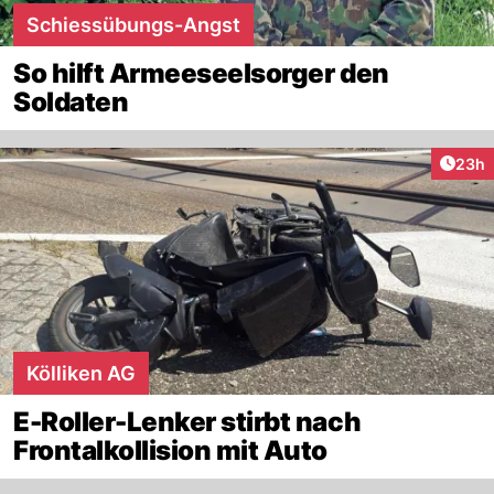
Schiessübungs-Angst
So hilft Armeeseelsorger den
Soldaten
Artik
23h
Kölliken AG
E-Roller-Lenker stirbt nach
Frontalkollision mit Auto