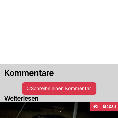
Kommentare
Schreibe einen Kommentar
Weiterlesen
Artikel
2
203d
Interaktionen