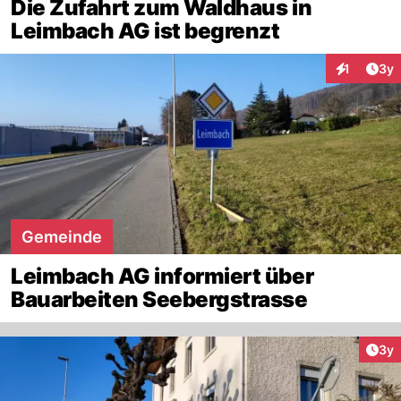
Die Zufahrt zum Waldhaus in
Leimbach AG ist begrenzt
Arti
1
3y
Interaktion
Gemeinde
Leimbach AG informiert über
Bauarbeiten Seebergstrasse
Arti
3y