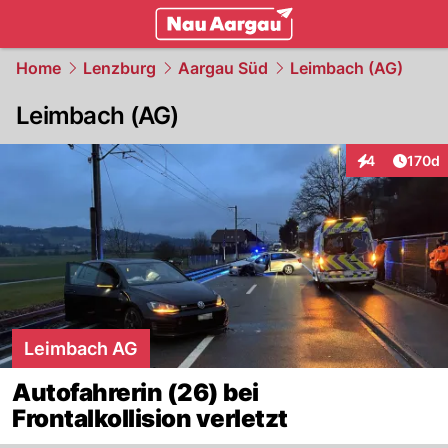
mittelland.
NAU.ch
Home
Lenzburg
Aargau Süd
Leimbach (AG)
Leimbach (AG)
Artike
4
170d
Interaktionen
Leimbach AG
Autofahrerin (26) bei
Frontalkollision verletzt