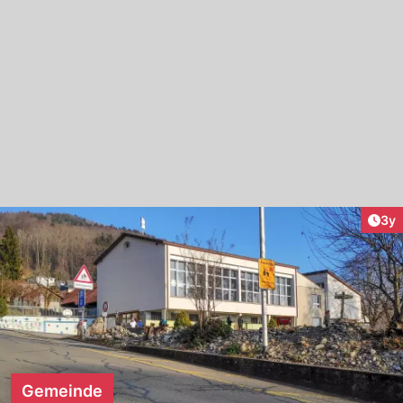
Arti
3y
Gemeinde