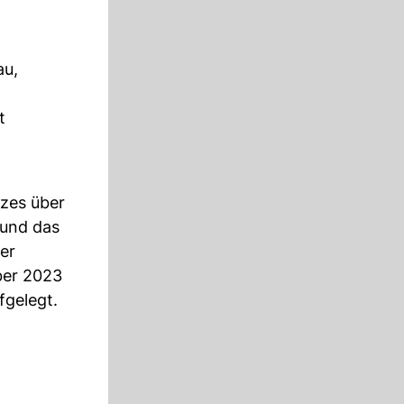
au,
t
tzes über
 und das
er
ber 2023
fgelegt.