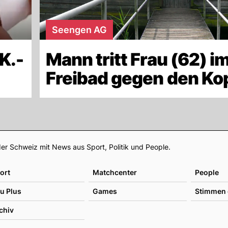
Seengen AG
K.-
Mann tritt Frau (62) i
Freibad gegen den Ko
Footer
er Schweiz mit News aus Sport, Politik und People.
ort
Matchcenter
People
u Plus
Games
Stimmen 
chiv