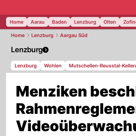
mittelland.
Home
Aarau
Baden
Lenzburg
Olten
Zofi
Home
Lenzburg
Aargau Süd
Lenzburg
Lenzburg
Wohlen
Mutschellen-Reusstal-Kelle
Menziken beschl
Rahmenreglemen
Videoüberwach