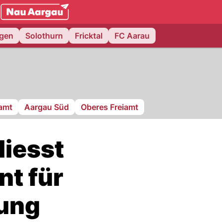
NAU.ch
ngen
Solothurn
Fricktal
FC Aarau
ramt
Aargau Süd
Oberes Freiamt
iesst
t für
ung