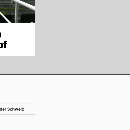
m
pf
der Schweiz