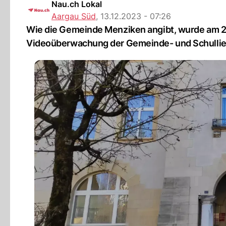
Nau.ch Lokal
Aargau Süd
,
13.12.2023 - 07:26
Wie die Gemeinde Menziken angibt, wurde am 
Videoüberwachung der Gemeinde- und Schullie