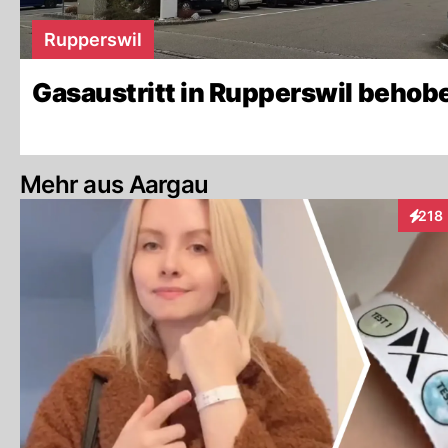
Rupperswil
Gasaustritt in Rupperswil behob
Mehr aus Aargau
218
Intera