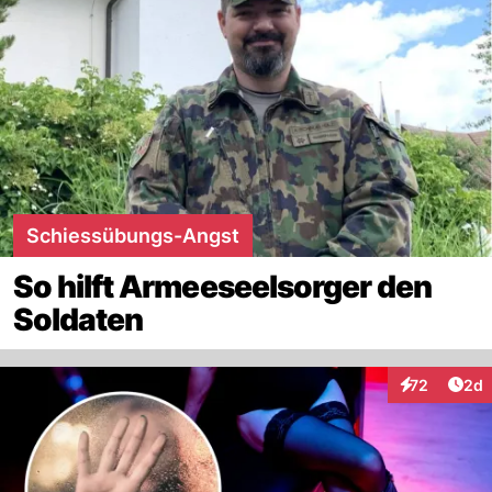
Schiessübungs-Angst
So hilft Armeeseelsorger den
Soldaten
Arti
72
2d
Interaktionen