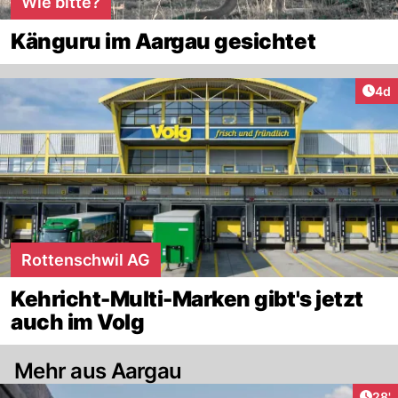
Wie bitte?
Känguru im Aargau gesichtet
Arti
4d
Rottenschwil AG
Kehricht-Multi-Marken gibt's jetzt
auch im Volg
Mehr aus Aargau
Arti
28'