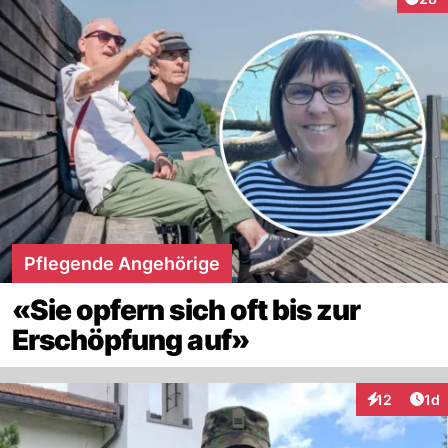
Pflegende Angehörige
«Sie opfern sich oft bis zur
Erschöpfung auf»
Art
12
1d
Interaktione