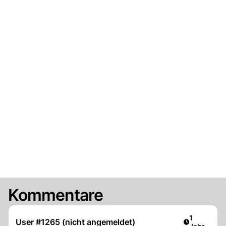
Kommentare
Artikel ver
1
User #1265 (nicht angemeldet)