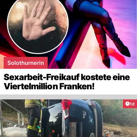
Solothurnerin
Sexarbeit-Freikauf kostete eine
Viertelmillion Franken!
Art
1d