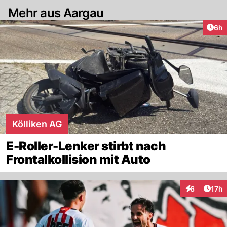
Mehr aus Aargau
Arti
6h
Kölliken AG
E-Roller-Lenker stirbt nach
Frontalkollision mit Auto
Artik
6
17h
Interaktione