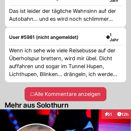
Jahr
Das ist leider der tägliche Wahnsinn auf der
Autobahn… und es wird noch schlimmer…
Artikel ver
1
User #5981 (nicht angemeldet)
Jahr
Wenn ich sehe wie viele Reisebusse auf der
Überholspur brettern, wird mir übel. Dicht
auffahren und sogar im Tunnel Hupen,
Lichthupen, Blinken... drängeln, ich werde
mich nie wieder in einen Reisebus setzen. Die
Meisten sind Grün (Flix) angeschrieben oder
Alle Kommentare anzeigen
Weiss mit SRB Kontrollschild.
Mehr aus Solothurn
Artik
51
12h
Interaktionen