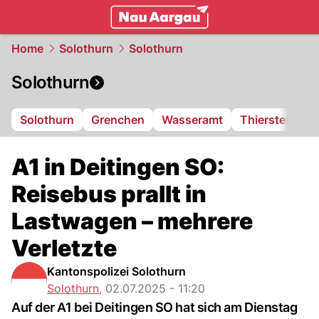
mittelland.
NAU.ch
Home
Solothurn
Solothurn
Solothurn
Solothurn
Grenchen
Wasseramt
Thierstein
F
A1 in Deitingen SO:
Reisebus prallt in
Lastwagen – mehrere
Verletzte
Kantonspolizei Solothurn
Solothurn
,
02.07.2025 - 11:20
Auf der A1 bei Deitingen SO hat sich am Dienstag