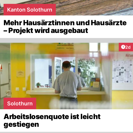
Kanton Solothurn
Mehr Hausärztinnen und Hausärzte
– Projekt wird ausgebaut
Arti
2d
Solothurn
Arbeitslosenquote ist leicht
gestiegen