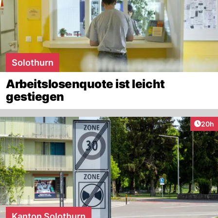
Solothurn
Arbeitslosenquote ist leicht
gestiegen
Artik
20h
Kanton Solothurn