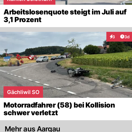
Arbeitslosenquote steigt im Juli auf
3,1 Prozent
Arti
3
3d
Interaktion
Gächliwil SO
Motorradfahrer (58) bei Kollision
schwer verletzt
Mehr aus Aargau