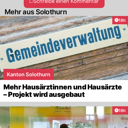
Schreibe einen Kommentar
Mehr aus Solothurn
Artik
18h
Kanton Solothurn
Mehr Hausärztinnen und Hausärzte
– Projekt wird ausgebaut
Artik
19h