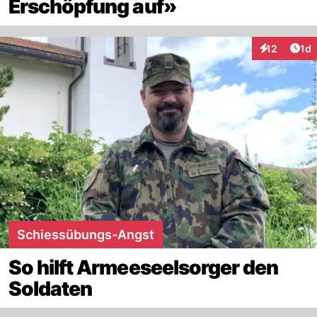
Erschöpfung auf»
Art
12
1d
Interaktione
Schiessübungs-Angst
So hilft Armeeseelsorger den
Soldaten