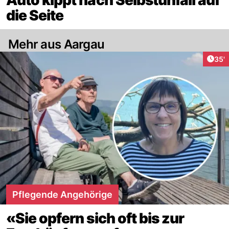
die Seite
Mehr aus Aargau
Arti
35'
Pflegende Angehörige
«Sie opfern sich oft bis zur