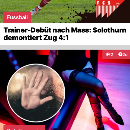
Fussball
Trainer-Debüt nach Mass: Solothurn
demontiert Zug 4:1
Arti
72
2d
Interaktionen