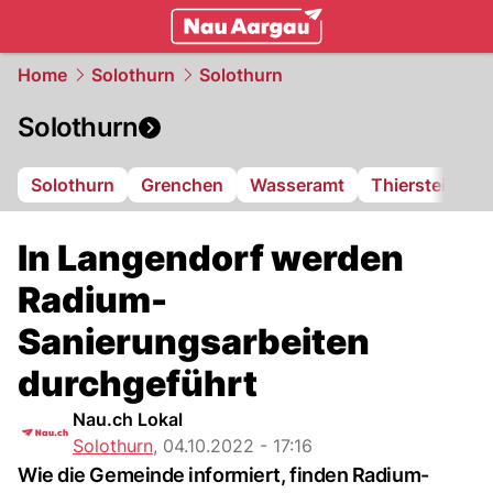
mittelland.
NAU.ch
Home
Solothurn
Solothurn
Solothurn
Solothurn
Grenchen
Wasseramt
Thierstein
F
In Langendorf werden
Radium-
Sanierungsarbeiten
durchgeführt
Nau.ch Lokal
Solothurn
,
04.10.2022 - 17:16
Wie die Gemeinde informiert, finden Radium-