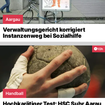
Aargau
Verwaltungsgericht korrigiert
Instanzenweg bei Sozialhilfe
Artik
10h
Handball
Hochkarätiger Test: HSC Suhr Aarau