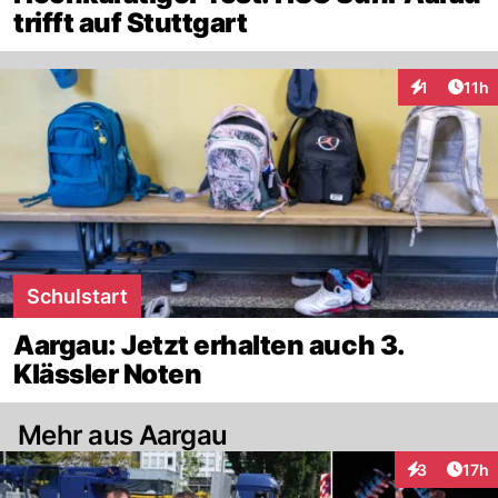
trifft auf Stuttgart
Artik
1
11h
Interaktione
Schulstart
Aargau: Jetzt erhalten auch 3.
Klässler Noten
Mehr aus Aargau
Artik
3
17h
Interaktione