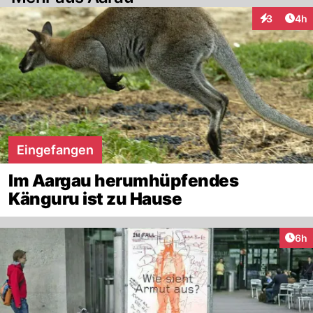
Arti
3
4h
Interaktion
Eingefangen
Im Aargau herumhüpfendes
Känguru ist zu Hause
Arti
6h