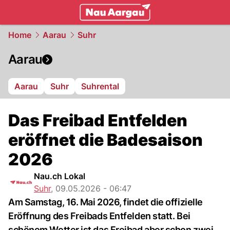
mittelland.
NAU.ch
Home
Aarau
Suhr
Aarau
Aarau
Suhr
Suhrental
Das Freibad Entfelden
eröffnet die Badesaison
2026
Nau.ch Lokal
Suhr
,
09.05.2026 - 06:47
Am Samstag, 16. Mai 2026, findet die offizielle
Eröffnung des Freibads Entfelden statt. Bei
schönem Wetter ist das Freibad aber schon zwei