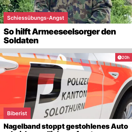
Schiessübungs-Angst
So hilft Armeeseelsorger den
Soldaten
Artik
20h
Biberist
Nagelband stoppt gestohlenes Auto