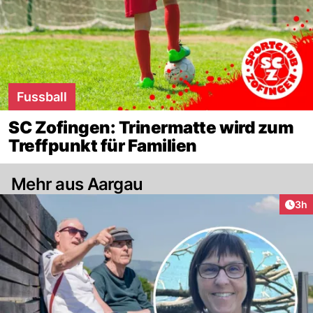
Fussball
SC Zofingen: Trinermatte wird zum
Treffpunkt für Familien
Mehr aus Aargau
Arti
3h