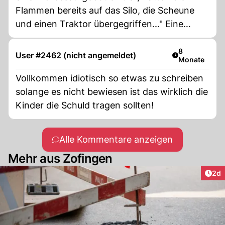
Flammen bereits auf das Silo, die Scheune
und einen Traktor übergegriffen..." Eine
professionelle (bezahlte) Feuerwehr mit
Mitarbeitern, die immer in der Wache sind,
Artikel veröff
8
User #2462 (nicht angemeldet)
Monate
ermöglicht ein schnelleres Eingreifen.
Vollkommen idiotisch so etwas zu schreiben
solange es nicht bewiesen ist das wirklich die
Kinder die Schuld tragen sollten!
Alle Kommentare anzeigen
Mehr aus Zofingen
Arti
2d