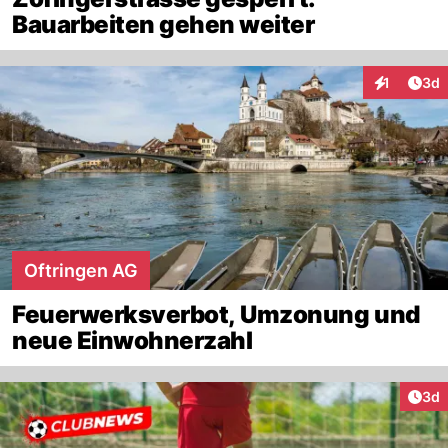
Bauarbeiten gehen weiter
Arti
1
3d
Interaktion
Oftringen AG
Feuerwerksverbot, Umzonung und
neue Einwohnerzahl
Arti
3d