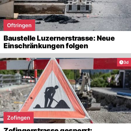
Oftringen
Baustelle Luzernerstrasse: Neue
Einschränkungen folgen
Arti
3d
Zofingen
Zofingerstrasse gesperrt: