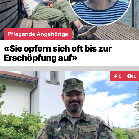
Pflegende Angehörige
«Sie opfern sich oft bis zur
Erschöpfung auf»
Art
15
1d
Interaktione