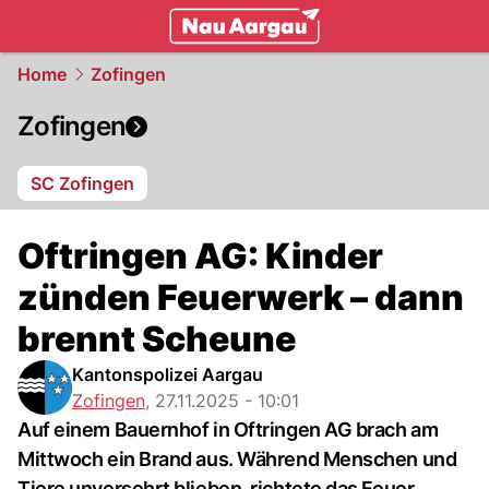
mittelland.
NAU.ch
Home
Zofingen
Zofingen
SC Zofingen
Oftringen AG: Kinder
zünden Feuerwerk – dann
brennt Scheune
Kantonspolizei Aargau
Zofingen
,
27.11.2025 - 10:01
Auf einem Bauernhof in Oftringen AG brach am
Mittwoch ein Brand aus. Während Menschen und
Tiere unversehrt blieben, richtete das Feuer