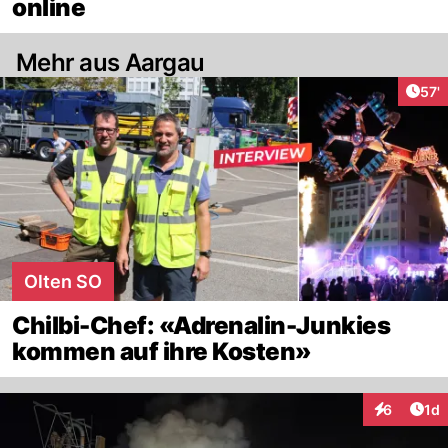
online
Mehr aus Aargau
Arti
57'
Olten SO
Chilbi-Chef: «Adrenalin-Junkies
kommen auf ihre Kosten»
Art
6
1d
Interaktion