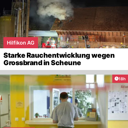
Hilfikon AG
Starke Rauchentwicklung wegen
Grossbrand in Scheune
Artik
18h