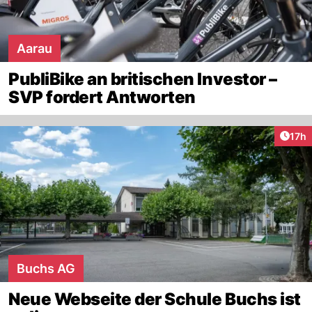
Aarau
PubliBike an britischen Investor –
SVP fordert Antworten
Artik
17h
Buchs AG
Neue Webseite der Schule Buchs ist