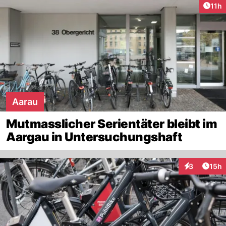
Artik
11h
Aarau
Mutmasslicher Serientäter bleibt im
Aargau in Untersuchungshaft
Artik
3
15h
Interaktione