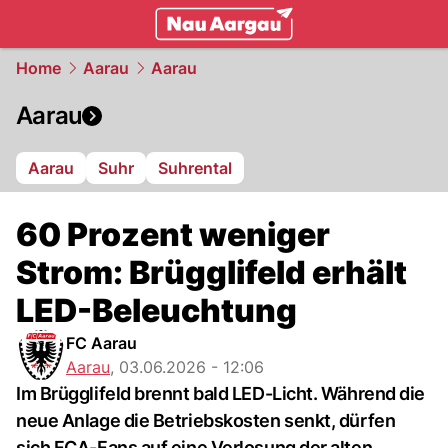
mittelland.
NAU.ch
Home
Aarau
Aarau
Aarau
Aarau
Suhr
Suhrental
60 Prozent weniger
Strom: Brügglifeld erhält
LED-Beleuchtung
FC Aarau
Aarau
,
03.06.2026 - 12:06
Im Brügglifeld brennt bald LED-Licht. Während die
neue Anlage die Betriebskosten senkt, dürfen
sich FCA-Fans auf eine Verlosung der alten