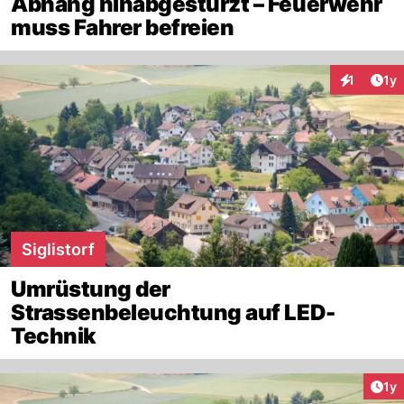
Abhang hinabgestürzt – Feuerwehr
muss Fahrer befreien
Art
1
1y
Interaktion
Siglistorf
Umrüstung der
Strassenbeleuchtung auf LED-
Technik
Art
1y