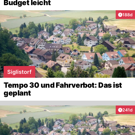
Budget leicht
Artike
188d
Siglistorf
Tempo 30 und Fahrverbot: Das ist
geplant
Artike
241d