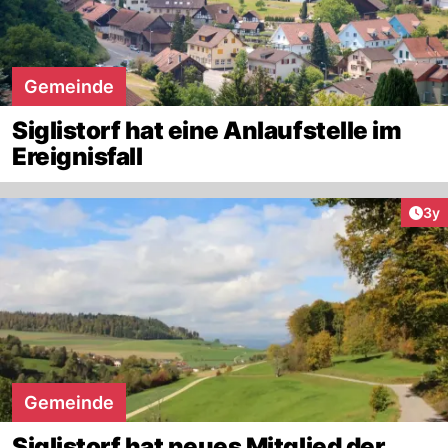
Gemeinde
Siglistorf hat eine Anlaufstelle im
Ereignisfall
Arti
3y
Gemeinde
Siglistorf hat neues Mitglied der