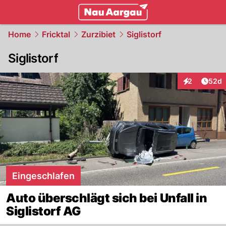
mittelland.
NAU.ch
Home
Fricktal
Zurzibiet
Siglistorf
Siglistorf
Artik
2
52d
Interaktionen
Eingeschlafen
Auto überschlägt sich bei Unfall in
Siglistorf AG