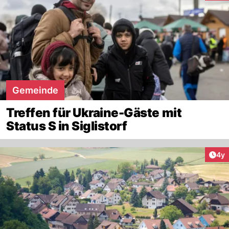
Gemeinde
Treffen für Ukraine-Gäste mit
Status S in Siglistorf
Arti
4y