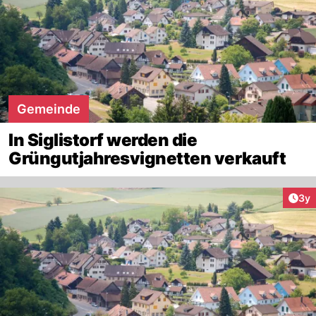
Gemeinde
In Siglistorf werden die
Grüngutjahresvignetten verkauft
Arti
3y