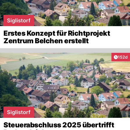
Siglistorf
Erstes Konzept für Richtprojekt
Zentrum Belchen erstellt
Artike
152d
Siglistorf
Steuerabschluss 2025 übertrifft