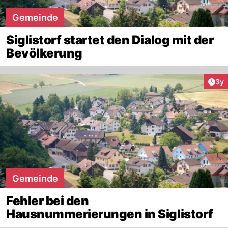
Gemeinde
Siglistorf startet den Dialog mit der
Bevölkerung
Arti
3y
Gemeinde
Fehler bei den
Hausnummerierungen in Siglistorf