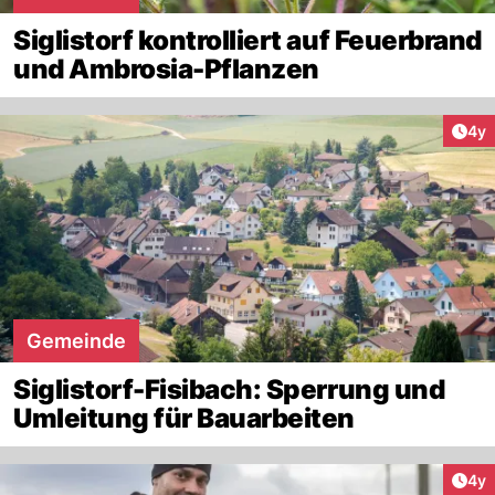
Siglistorf kontrolliert auf Feuerbrand
und Ambrosia-Pflanzen
Arti
4y
Gemeinde
Siglistorf-Fisibach: Sperrung und
Umleitung für Bauarbeiten
Arti
4y