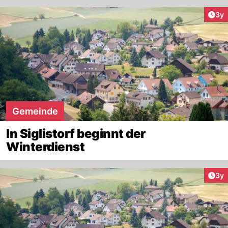
Arti
3y
Gemeinde
In Siglistorf beginnt der
Winterdienst
Arti
3y