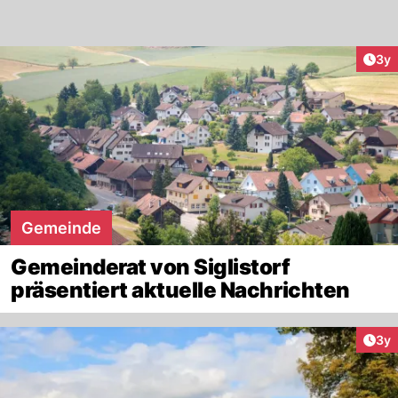
Arti
3y
Gemeinde
Gemeinderat von Siglistorf
präsentiert aktuelle Nachrichten
Arti
3y