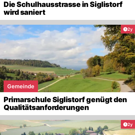
Die Schulhausstrasse in Siglistorf
wird saniert
Arti
2y
Gemeinde
Primarschule Siglistorf genügt den
Qualitätsanforderungen
Arti
2y