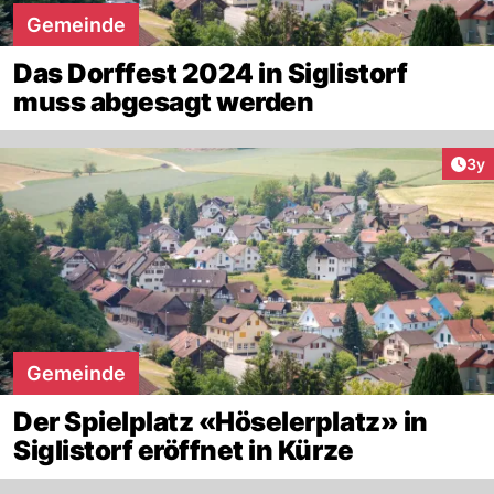
Gemeinde
Das Dorffest 2024 in Siglistorf
muss abgesagt werden
Arti
3y
Gemeinde
Der Spielplatz «Höselerplatz» in
Siglistorf eröffnet in Kürze