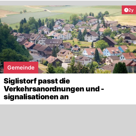
Arti
2y
Gemeinde
Siglistorf passt die
Verkehrsanordnungen und -
signalisationen an