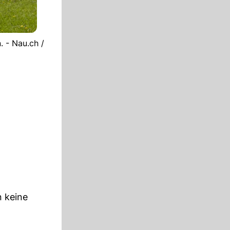
. - Nau.ch /
n keine