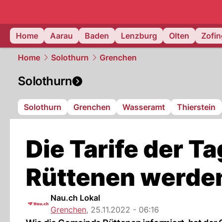
mittelland.
Home
Aarau
Baden
Lenzburg
Olten
Zofi
Home
Solothurn
Grenchen
Solothurn
Solothurn
Grenchen
Wasseramt
Thierstein
Die Tarife der T
Rüttenen werde
Nau.ch Lokal
Grenchen
,
25.11.2022 - 06:16