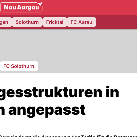
NAU.ch
ngen
Solothurn
Fricktal
FC Aarau
FC Solothurn
agesstrukturen in
n angepasst