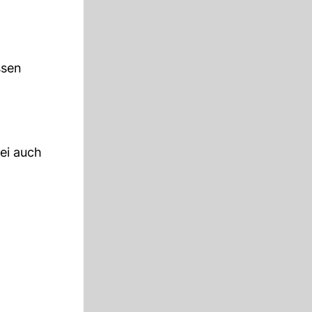
ssen
rei auch