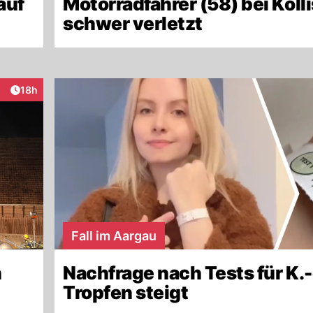
auf
Motorradfahrer (58) bei Koll
schwer verletzt
Artikel veröffentlicht:
18h
eraktionen
Fall im Aargau
n
Nachfrage nach Tests für K.-
Tropfen steigt