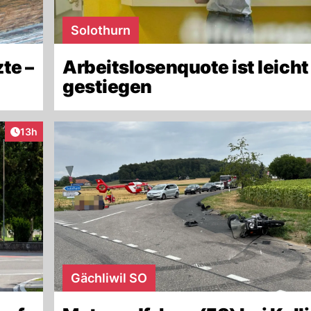
Solothurn
te –
Arbeitslosenquote ist leicht
gestiegen
Artikel veröffentlicht:
13h
Gächliwil SO