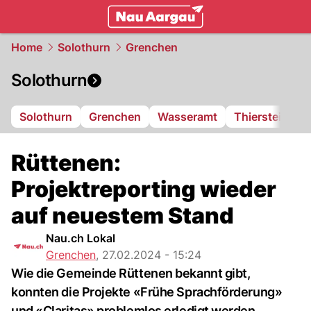
mittelland.
NAU.ch
Home
Solothurn
Grenchen
Solothurn
Solothurn
Grenchen
Wasseramt
Thierstein
F
Rüttenen:
Projektreporting wieder
auf neuestem Stand
Nau.ch Lokal
Grenchen
,
27.02.2024 - 15:24
Wie die Gemeinde Rüttenen bekannt gibt,
konnten die Projekte «Frühe Sprachförderung»
und «Claritas» problemlos erledigt werden.