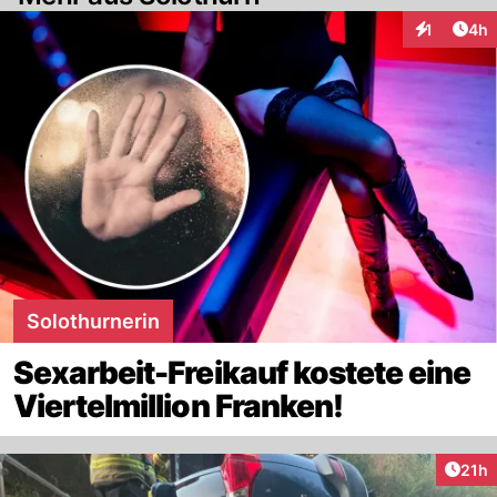
Arti
1
4h
Interaktion
Solothurnerin
Sexarbeit-Freikauf kostete eine
Viertelmillion Franken!
Artik
21h