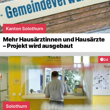
Kanton Solothurn
Mehr Hausärztinnen und Hausärzte
– Projekt wird ausgebaut
Arti
2d
Solothurn