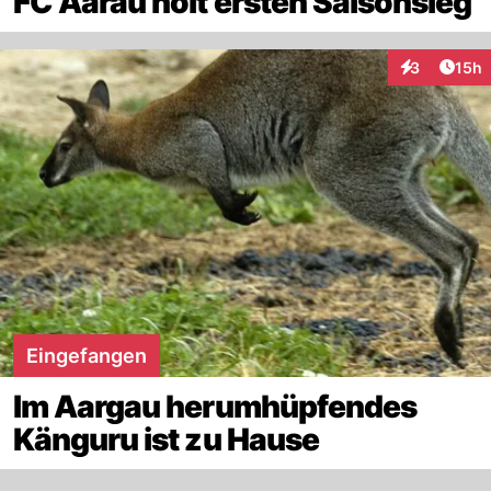
FC Aarau holt ersten Saisonsieg
Artik
3
15h
Interaktione
Eingefangen
Im Aargau herumhüpfendes
Känguru ist zu Hause