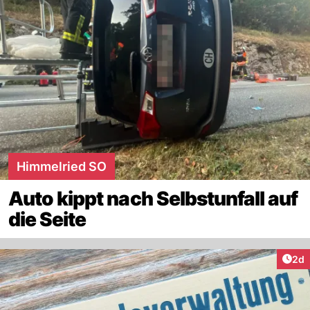
Himmelried SO
Auto kippt nach Selbstunfall auf
die Seite
Arti
2d