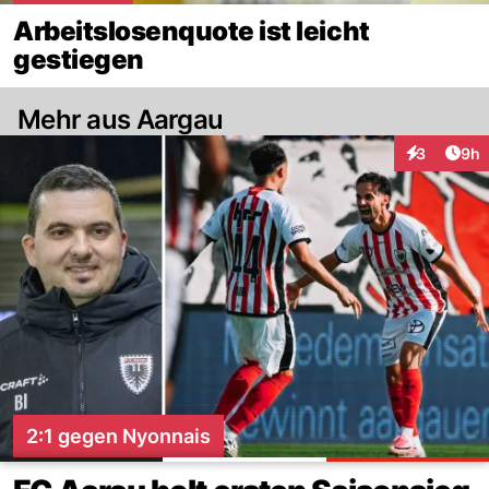
Arbeitslosenquote ist leicht
gestiegen
Mehr aus Aargau
Arti
3
9h
Interaktion
2:1 gegen Nyonnais