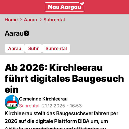
mittelland.
NAU.ch
Home
Aarau
Suhrental
Aarau
Aarau
Suhr
Suhrental
Ab 2026: Kirchleerau
führt digitales Baugesuch
ein
Gemeinde Kirchleerau
Suhrental
,
21.12.2025 - 16:53
Kirchleerau stellt das Baugesuchsverfahren per
2026 auf die digitale Plattform DIBA um, um
Abläufe zu vereinfachen und effizienter zu