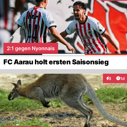
2:1 gegen Nyonnais
FC Aarau holt ersten Saisonsieg
Art
3
1d
Interaktion