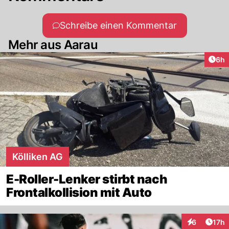
Schreibe einen Kommentar
Mehr aus Aarau
Arti
6h
Kölliken AG
E-Roller-Lenker stirbt nach
Frontalkollision mit Auto
Artik
6
17h
Interaktione