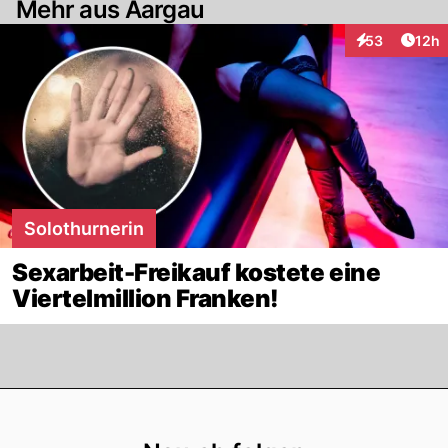
Mehr aus Aargau
Artik
53
12h
Interaktionen
Solothurnerin
Sexarbeit-Freikauf kostete eine
Viertelmillion Franken!
Footer