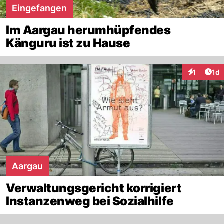
Eingefangen
Im Aargau herumhüpfendes
Känguru ist zu Hause
Art
1
1d
Interaktion
Aargau
Verwaltungsgericht korrigiert
Instanzenweg bei Sozialhilfe