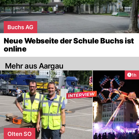
Buchs AG
Neue Webseite der Schule Buchs ist
online
Mehr aus Aargau
Art
1h
Olten SO