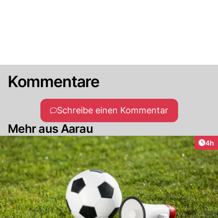
Kommentare
Schreibe einen Kommentar
Mehr aus Aarau
Arti
4h