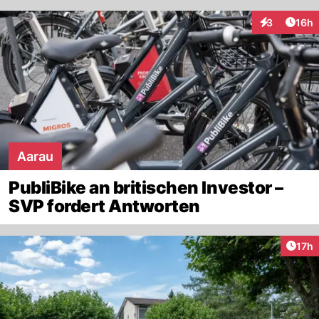
Artik
3
16h
Interaktione
Aarau
PubliBike an britischen Investor –
SVP fordert Antworten
Artik
17h