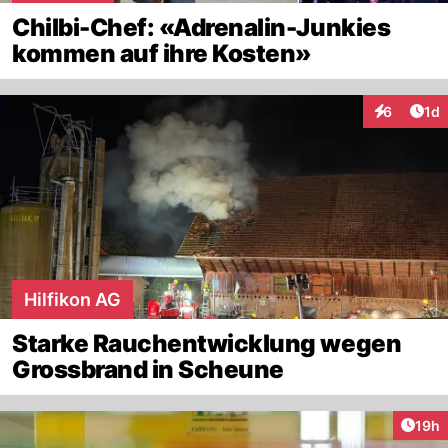
Chilbi-Chef: «Adrenalin-Junkies
kommen auf ihre Kosten»
Art
6
1d
Interaktion
Hilfikon AG
Starke Rauchentwicklung wegen
Grossbrand in Scheune
Artik
19h