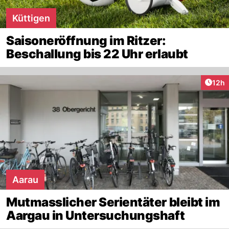
Küttigen
Saisoneröffnung im Ritzer:
Beschallung bis 22 Uhr erlaubt
Artik
12h
Aarau
Mutmasslicher Serientäter bleibt im
Aargau in Untersuchungshaft