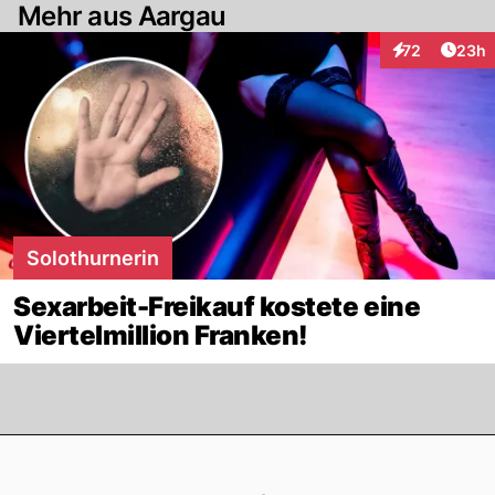
Mehr aus Aargau
Artik
72
23h
Interaktionen
Solothurnerin
Sexarbeit-Freikauf kostete eine
Viertelmillion Franken!
Footer