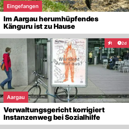
Eingefangen
Im Aargau herumhüpfendes
Känguru ist zu Hause
Arti
1
2d
Interaktion
Aargau
Verwaltungsgericht korrigiert
Instanzenweg bei Sozialhilfe