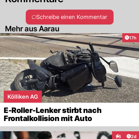
Schreibe einen Kommentar
Mehr aus Aarau
Artik
17h
Kölliken AG
E-Roller-Lenker stirbt nach
Frontalkollision mit Auto
Arti
6
2d
Interaktion