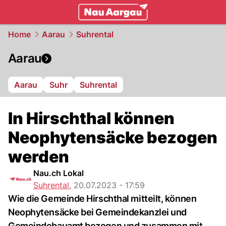
mittelland.
NAU.ch
Home
Aarau
Suhrental
Aarau
Aarau
Suhr
Suhrental
In Hirschthal können
Neophytensäcke bezogen
werden
Nau.ch Lokal
Suhrental
,
20.07.2023 - 17:59
Wie die Gemeinde Hirschthal mitteilt, können
Neophytensäcke bei Gemeindekanzlei und
Gemeindebauamt bezogen und zusammen mit