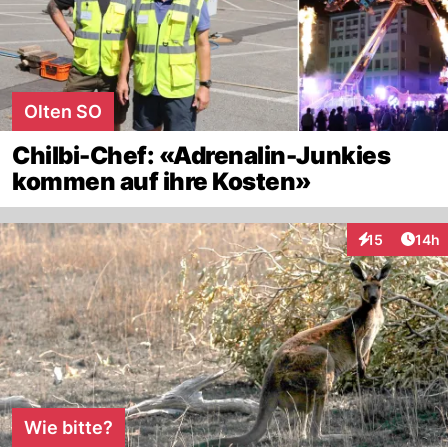
Olten SO
Chilbi-Chef: «Adrenalin-Junkies
kommen auf ihre Kosten»
Artik
15
14h
Interaktionen
Wie bitte?