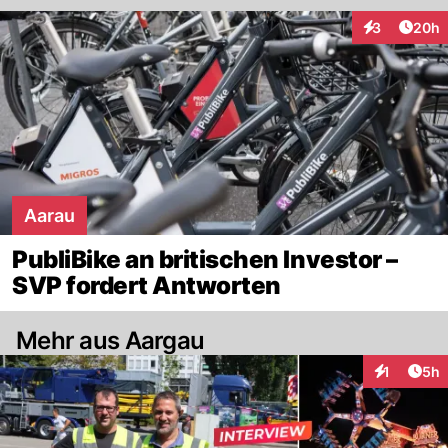
Artik
3
20h
Interaktionen
Aarau
PubliBike an britischen Investor –
SVP fordert Antworten
Mehr aus Aargau
Arti
1
5h
Interaktion