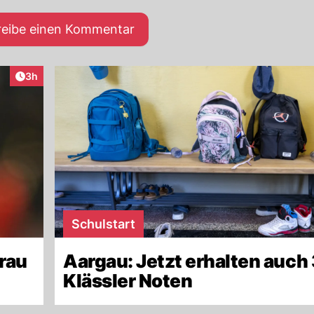
reibe einen Kommentar
Artikel veröffentlicht:
3h
Schulstart
rau
Aargau: Jetzt erhalten auch 
Klässler Noten