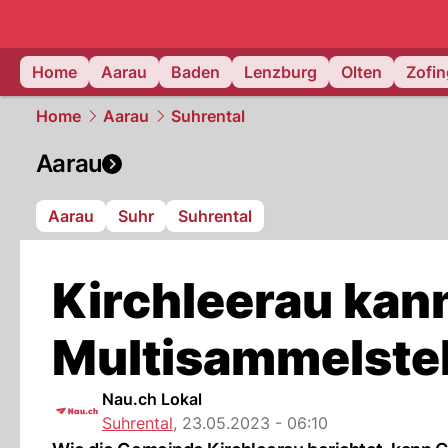
mittelland.
Home
Aarau
Baden
Lenzburg
Olten
Zofi
Home
Aarau
Suhrental
Aarau
Aarau
Suhr
Suhrental
Kirchleerau kan
Multisammelstel
Nau.ch Lokal
Suhrental
,
23.05.2023 - 06:10