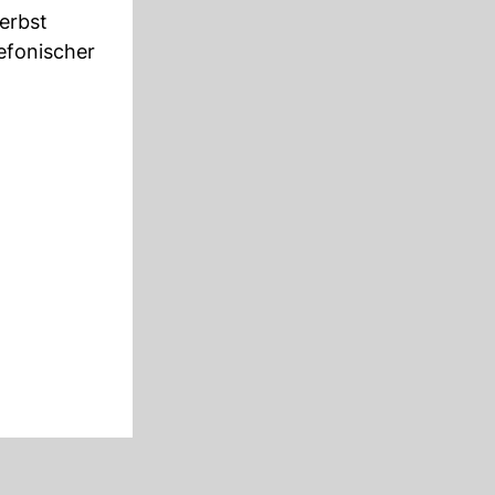
erbst
efonischer