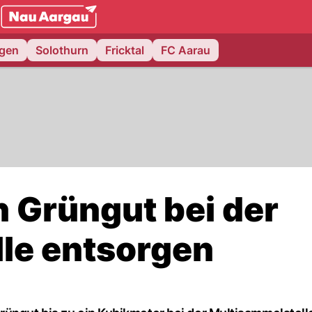
NAU.ch
ngen
Solothurn
Fricktal
FC Aarau
n Grüngut bei der
le entsorgen