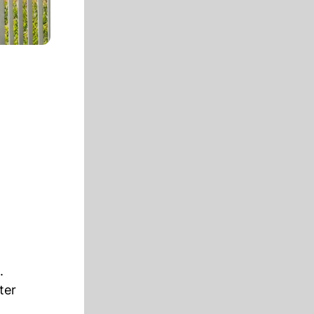
.
ter