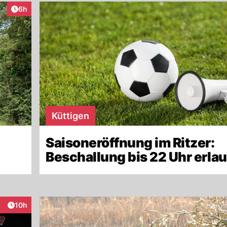
Artikel veröffentlicht:
6h
Küttigen
Saisoneröffnung im Ritzer:
Beschallung bis 22 Uhr erla
Artikel veröffentlicht:
10h
eraktionen