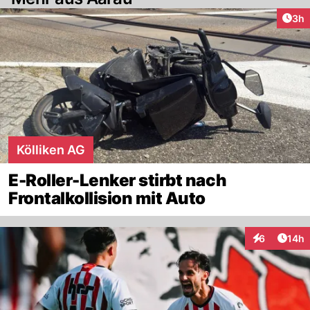
Arti
3h
Kölliken AG
E-Roller-Lenker stirbt nach
Frontalkollision mit Auto
Artik
6
14h
Interaktione