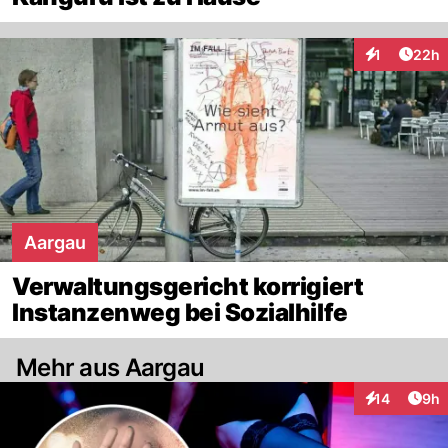
Artik
1
22h
Interaktione
Aargau
Verwaltungsgericht korrigiert
Instanzenweg bei Sozialhilfe
Mehr aus Aargau
Arti
14
9h
Interaktione