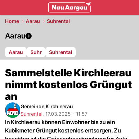
mittelland.
NAU.ch
Home
Aarau
Suhrental
Aarau
Aarau
Suhr
Suhrental
Sammelstelle Kirchleerau
nimmt kostenlos Grüngut
an
Gemeinde Kirchleerau
Suhrental
,
17.03.2025 - 11:57
In Kirchleerau können Einwohner bis zu ein
Kubikmeter Grüngut kostenlos entsorgen. Zu
beachten ist die Grössenbeschränkung für Äste