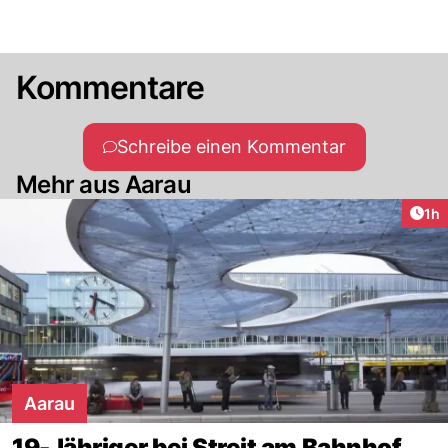
Kommentare
Schreibe einen Kommentar
Mehr aus Aarau
Art
1h
Aarau
19-Jähriger bei Streit am Bahnhof