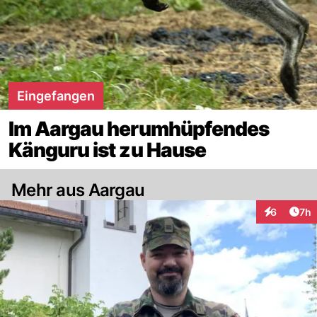
Eingefangen
Im Aargau herumhüpfendes
Känguru ist zu Hause
Mehr aus Aargau
Arti
6
7h
Interaktion