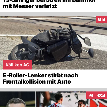
mit Messer verletzt
Art
1d
Kölliken AG
E-Roller-Lenker stirbt nach
Frontalkollision mit Auto
Arti
6
2d
Interaktion