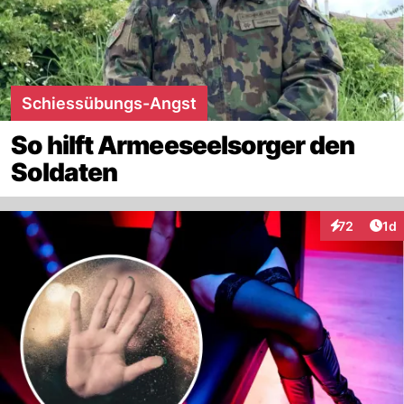
Schiessübungs-Angst
So hilft Armeeseelsorger den
Soldaten
Art
72
1d
Interaktione