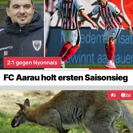
2:1 gegen Nyonnais
FC Aarau holt ersten Saisonsieg
Arti
3
2d
Interaktion