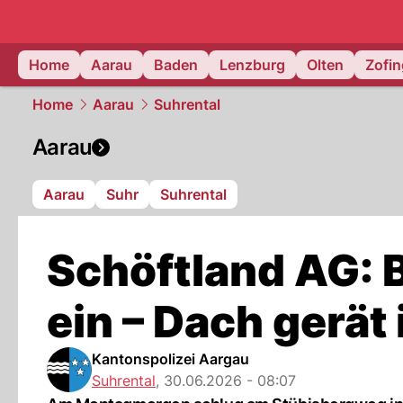
mittelland.
Home
Aarau
Baden
Lenzburg
Olten
Zofi
Home
Aarau
Suhrental
Aarau
Aarau
Suhr
Suhrental
Schöftland AG: B
ein – Dach gerät
Kantonspolizei Aargau
Suhrental
,
30.06.2026 - 08:07