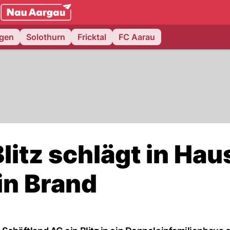
NAU.ch
ngen
Solothurn
Fricktal
FC Aarau
litz schlägt in Hau
 in Brand