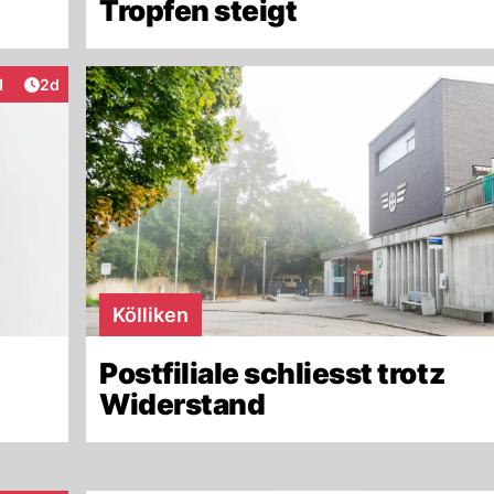
Tropfen steigt
Artikel veröffentlicht:
1
2d
eraktionen
Kölliken
Postfiliale schliesst trotz
Widerstand