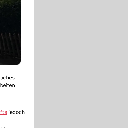
Daches
beiten.
fte
jedoch
ten