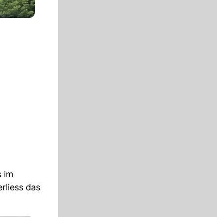
s im
liess das