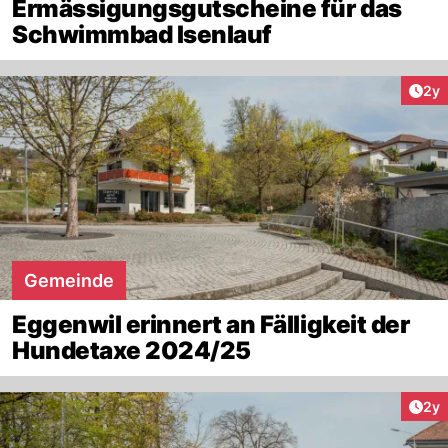
Ermässigungsgutscheine für das
Schwimmbad Isenlauf
Arti
2y
Gemeinde
Eggenwil erinnert an Fälligkeit der
Hundetaxe 2024/25
Arti
2y