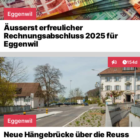
Eggenwil
Äusserst erfreulicher
Rechnungsabschluss 2025 für
Eggenwil
Artike
3
154d
Interaktionen
Eggenwil
Neue Hängebrücke über die Reuss