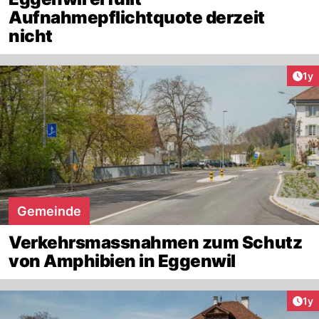
Aufnahmepflichtquote derzeit
nicht
Art
1y
Gemeinde
Verkehrsmassnahmen zum Schutz
von Amphibien in Eggenwil
Art
1y