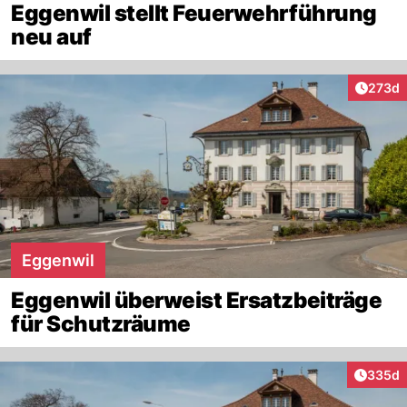
Eggenwil stellt Feuerwehrführung
neu auf
Artike
273d
Eggenwil
Eggenwil überweist Ersatzbeiträge
für Schutzräume
Artikel
335d