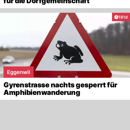
für die Dorfgemeinschaft
Artike
181d
Eggenwil
Gyrenstrasse nachts gesperrt für
Amphibienwanderung