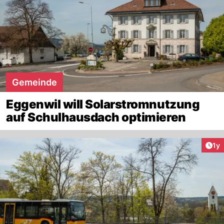
Gemeinde
Eggenwil will Solarstromnutzung
auf Schulhausdach optimieren
Art
1y