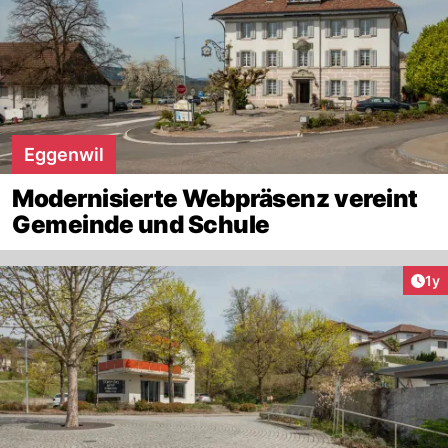
Eggenwil
Modernisierte Webpräsenz vereint
Gemeinde und Schule
Art
1y