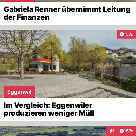
Gabriela Renner übernimmt Leitung
der Finanzen
Artike
157d
Eggenwil
Im Vergleich: Eggenwiler
produzieren weniger Müll
Artike
1
157d
Interaktionen