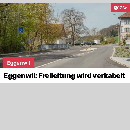
Artike
126d
Eggenwil
Eggenwil: Freileitung wird verkabelt