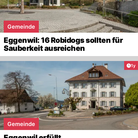
Gemeinde
Eggenwil: 16 Robidogs sollten für
Sauberkeit ausreichen
Art
1y
Gemeinde
Eggenwil erfüllt