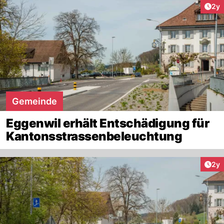
Arti
2y
Gemeinde
Eggenwil erhält Entschädigung für
Kantonsstrassenbeleuchtung
Arti
2y