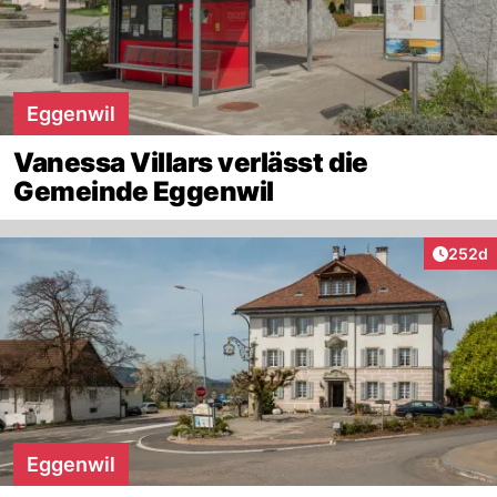
Eggenwil
Vanessa Villars verlässt die
Gemeinde Eggenwil
Artikel
252d
Eggenwil