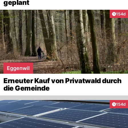
geplant
Artike
154d
Eggenwil
Erneuter Kauf von Privatwald durch
die Gemeinde
Artike
154d