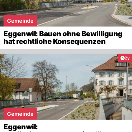
Gemeinde
Eggenwil: Bauen ohne Bewilligung
hat rechtliche Konsequenzen
Arti
2y
Gemeinde
Eggenwil: