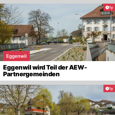
Art
1y
Eggenwil
Eggenwil wird Teil der AEW-
Partnergemeinden
Art
1y