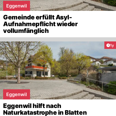
Eggenwil
Gemeinde erfüllt Asyl-
Aufnahmepflicht wieder
vollumfänglich
Art
1y
Eggenwil
Eggenwil hilft nach
Naturkatastrophe in Blatten