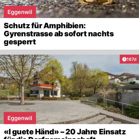
Eggenwil
Schutz für Amphibien:
Gyrenstrasse ab sofort nachts
gesperrt
Artike
167d
Eggenwil
«I guete Händ» – 20 Jahre Einsatz