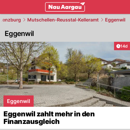
mittelland.
NAU.ch
Lenzburg
Mutschellen-Reusstal-Kelleramt
Eggenwil
Eggenwil
Artik
14d
Eggenwil
Eggenwil zahlt mehr in den
Finanzausgleich