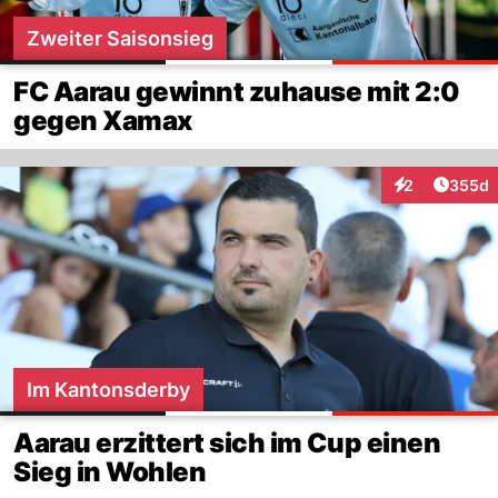
Zweiter Saisonsieg
FC Aarau gewinnt zuhause mit 2:0
gegen Xamax
Artikel
2
355d
Interaktionen
Im Kantonsderby
Aarau erzittert sich im Cup einen
Sieg in Wohlen