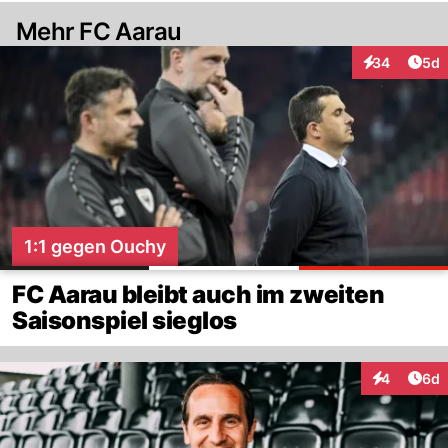
Mehr FC Aarau
Arti
34
5d
Interaktionen
1:1 gegen Ouchy
FC Aarau bleibt auch im zweiten
Saisonspiel sieglos
Arti
4
6d
Interaktion