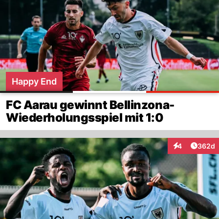
Happy End
FC Aarau gewinnt Bellinzona-
Wiederholungsspiel mit 1:0
Artikel
4
362d
Interaktionen