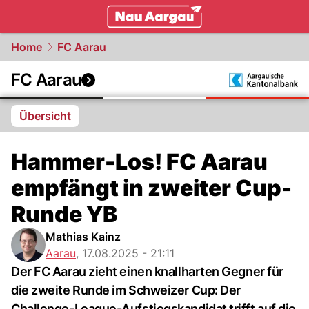
mittelland.
NAU.ch
Home
FC Aarau
FC Aarau
Übersicht
Hammer-Los! FC Aarau
empfängt in zweiter Cup-
Runde YB
Mathias Kainz
Aarau
,
17.08.2025 - 21:11
Der FC Aarau zieht einen knallharten Gegner für
die zweite Runde im Schweizer Cup: Der
Challenge-League-Aufstiegskandidat trifft auf die