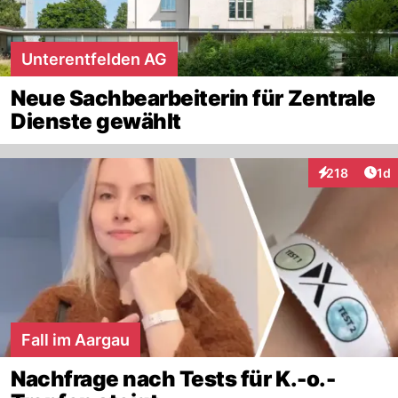
Unterentfelden AG
Neue Sachbearbeiterin für Zentrale
Dienste gewählt
Art
218
1d
Interaktionen
Fall im Aargau
Nachfrage nach Tests für K.-o.-