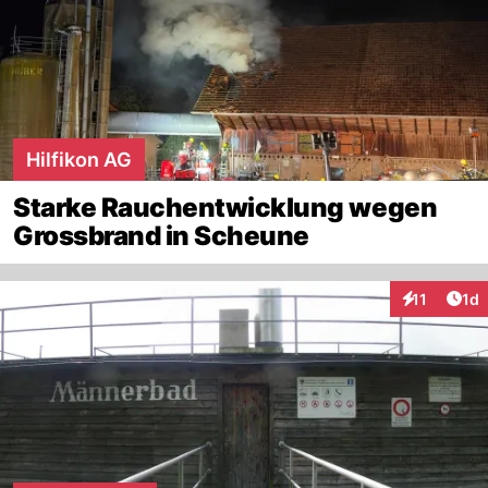
Hilfikon AG
Starke Rauchentwicklung wegen
Grossbrand in Scheune
Art
11
1d
Interaktione