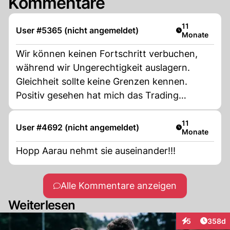
Kommentare
Artikel veröffe
11
User #5365 (nicht angemeldet)
Monate
Wir können keinen Fortschritt verbuchen,
während wir Ungerechtigkeit auslagern.
Gleichheit sollte keine Grenzen kennen.
Positiv gesehen hat mich das Trading
gestärkt – ein großes Dankeschön an Pro
Shelton (@SheltonSGNL auf Telegram), der
Artikel veröffe
11
User #4692 (nicht angemeldet)
Monate
mir zu einem Gewinn von über 237.000 $
verholfen hat.
Hopp Aarau nehmt sie auseinander!!!
Alle Kommentare anzeigen
Weiterlesen
Artikel
5
358d
Interaktionen