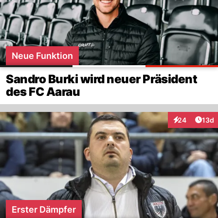
Neue Funktion
Sandro Burki wird neuer Präsident
des FC Aarau
Artik
24
13d
Interaktionen
Erster Dämpfer