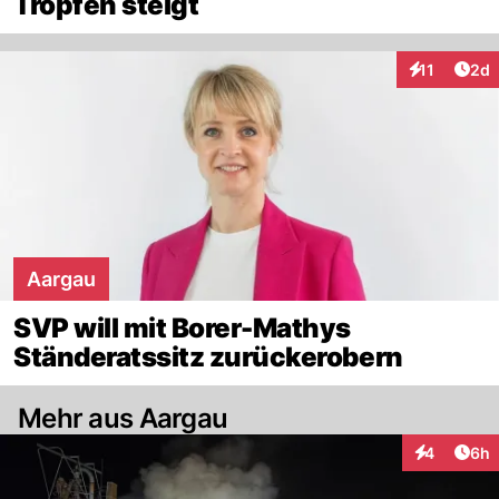
Tropfen steigt
Arti
11
2d
Interaktione
Aargau
SVP will mit Borer-Mathys
Ständeratssitz zurückerobern
Mehr aus Aargau
Arti
4
6h
Interaktion