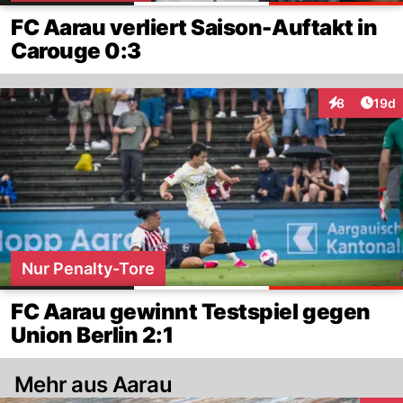
FC Aarau verliert Saison-Auftakt in
Carouge 0:3
Artik
8
19d
Interaktione
Nur Penalty-Tore
FC Aarau gewinnt Testspiel gegen
Union Berlin 2:1
Mehr aus Aarau