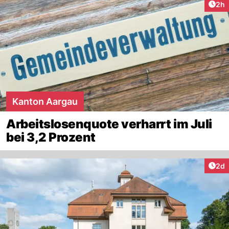
Arti
2h
Kanton Aargau
Arbeitslosenquote verharrt im Juli
bei 3,2 Prozent
Arti
2d